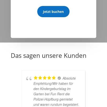
Jetzt buchen
Das sagen unsere Kunden
Absolute
Empfehlung!Wir haben für
s
den Kindergeburtstag im
a
Garten bei Fun Rent die
u
Polizei-Hüpfburg gemietet
s
und waren rundum begeistert.
A