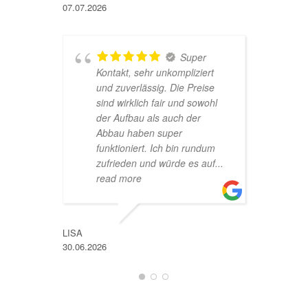
07.07.2026
Super
F
Kontakt, sehr unkompliziert
h
und zuverlässig. Die Preise
g
sind wirklich fair und sowohl
w
der Aufbau als auch der
Abbau haben super
funktioniert. Ich bin rundum
SNOWM
zufrieden und würde es auf
...
11.05.202
read more
LISA
30.06.2026