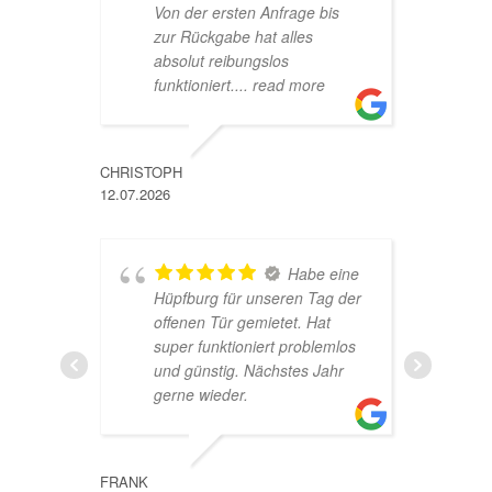
Von der ersten Anfrage bis
zur Rückgabe hat alles
absolut reibungslos
MARINA
funktioniert.
... read more
26.05.202
CHRISTOPH
12.07.2026
u
d
u
Habe eine
H
Hüpfburg für unseren Tag der
h
offenen Tür gemietet. Hat
w
super funktioniert problemlos
g
und günstig. Nächstes Jahr
R
gerne wieder.
ANNA
24.05.202
FRANK