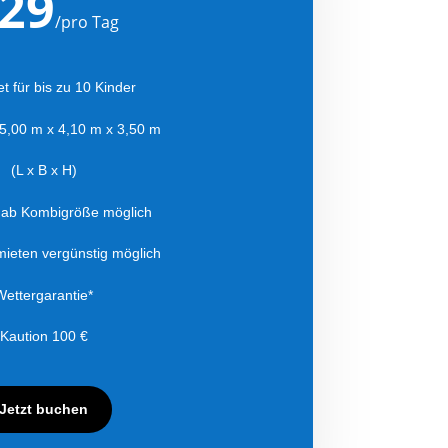
29
/
pro Tag
t für bis zu 10 Kinder
5,00 m x 4,10 m x 3,50 m
(L x B x H)
 ab Kombigröße möglich
ieten vergünstig möglich
Wettergarantie*
Kaution 100 €
Jetzt buchen