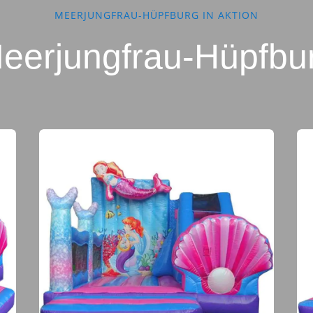
MEERJUNGFRAU-HÜPFBURG IN AKTION
eerjungfrau-Hüpfbur