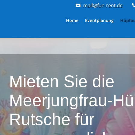
mail@fun-rent.de

Home
Eventplanung
Hüpfb
Mieten Sie die
Meerjungfrau-Hü
Rutsche für