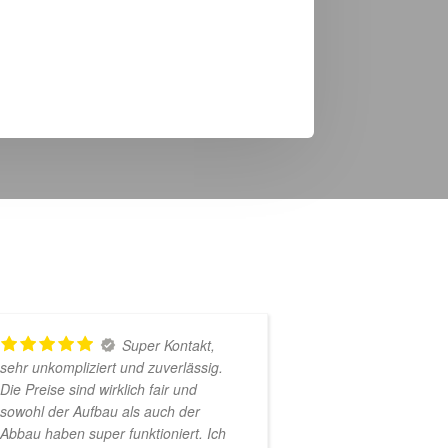
Super Kontakt,
sehr unkompliziert und zuverlässig.
Hüpfburg, Lief
Die Preise sind wirklich fair und
möglich, unkomp
sowohl der Aufbau als auch der
sehr schneller
Abbau haben super funktioniert. Ich
wieder!