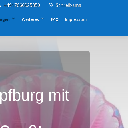
+4917660925850
Schreib uns


urgen
Weiteres
FAQ
Impressum
pfburg mit