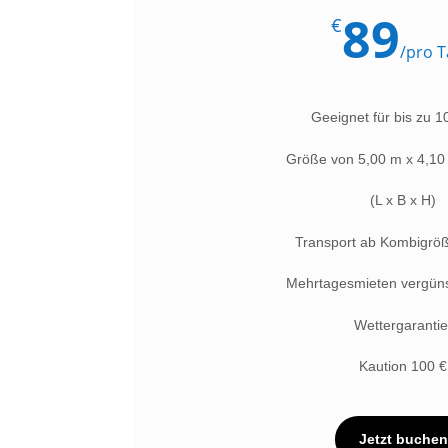
89
€
/
pro T
Geeignet für bis zu 1
Größe von 5,00 m x 4,10
(L x B x H)
Transport ab Kombigrö
Mehrtagesmieten vergüns
Wettergarantie
Kaution 100 €
Jetzt buchen