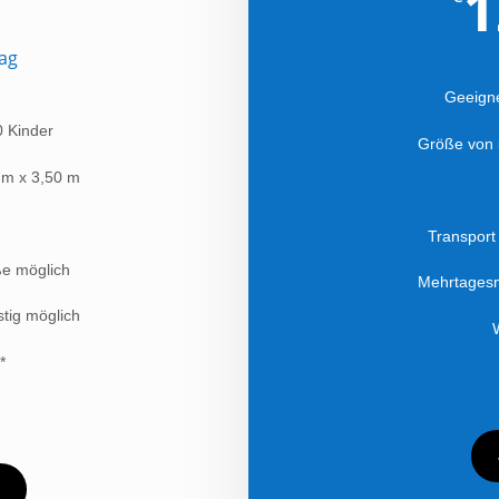
1
ag
Geeigne
0 Kinder
Größe von 
 m x 3,50 m
Transport
ße möglich
Mehrtagesm
tig möglich
*