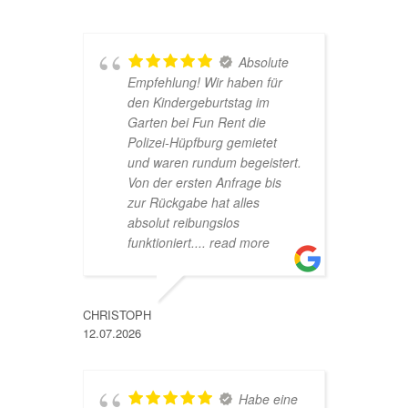
Absolute
Empfehlung! Wir haben für
s
den Kindergeburtstag im
a
Garten bei Fun Rent die
u
Polizei-Hüpfburg gemietet
s
und waren rundum begeistert.
A
Von der ersten Anfrage bis
zur Rückgabe hat alles
absolut reibungslos
MARINA
funktioniert.
... read more
26.05.202
CHRISTOPH
12.07.2026
u
d
u
Habe eine
H