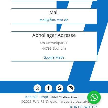
Mail
mail@fun-rent.de
Abhollager Adresse
Am Umweltpark 6
44793 Bochum
Google Maps
Kontakt
-
Impressum
-
Datenschutz
Hilfe?
Chatte mit uns
©2025 FUN-RENT GBR – WEBSITE DESIGNED BY
KONTZE WITH 🤍