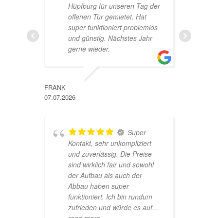
Hüpfburg für unseren Tag der
h
offenen Tür gemietet. Hat
w
super funktioniert problemlos
g
und günstig. Nächstes Jahr
R
gerne wieder.
ANNA
24.05.202
FRANK
07.07.2026
Super
F
Kontakt, sehr unkompliziert
h
und zuverlässig. Die Preise
g
sind wirklich fair und sowohl
w
der Aufbau als auch der
Abbau haben super
funktioniert. Ich bin rundum
SNOWM
zufrieden und würde es auf
...
11.05.202
read more