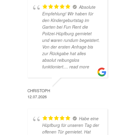
Absolute
Empfehlung! Wir haben für
s
den Kindergeburtstag im
a
Garten bei Fun Rent die
u
Polizei-Hüpfburg gemietet
s
und waren rundum begeistert.
A
Von der ersten Anfrage bis
zur Rückgabe hat alles
absolut reibungslos
MARINA
funktioniert.
... read more
26.05.202
CHRISTOPH
12.07.2026
u
d
u
Habe eine
H
Hüpfburg für unseren Tag der
h
offenen Tür gemietet. Hat
w