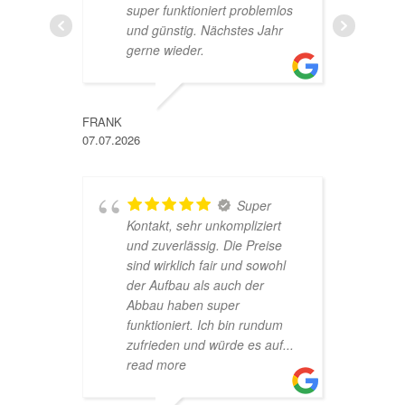
super funktioniert problemlos
g
und günstig. Nächstes Jahr
R
gerne wieder.
ANNA
24.05.202
FRANK
07.07.2026
Super
F
Kontakt, sehr unkompliziert
h
und zuverlässig. Die Preise
g
sind wirklich fair und sowohl
w
der Aufbau als auch der
Abbau haben super
funktioniert. Ich bin rundum
SNOWM
zufrieden und würde es auf
...
11.05.202
read more